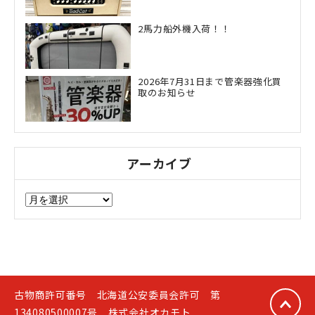
2馬力船外機入荷！！
2026年7月31日まで管楽器強化買
取のお知らせ
アーカイブ
ア
ー
カ
イ
ブ
古物商許可番号 北海道公安委員会許可 第
134080500007号 株式会社オカモト