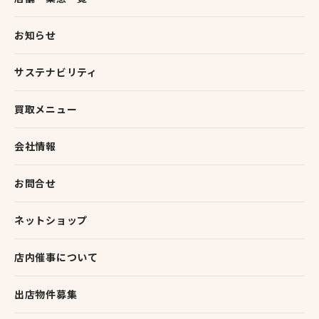
お知らせ
サステナビリティ
買取メニュー
0
0
Twitter
会社情報
ビッグバン苫小牧桜木店トレカ
お問合せ
@bigbansakuragi
;
10 4月 2024
ネットショップ
☆高価買取情報☆
#デュエルマスターズ
その２
店内催事について
1点からのお持ち込み、査定も大歓迎です。
画像以外のカードもお待ちしております。
是非、当店までお持ち込みくださいませ ！！
出店物件募集
※状態や在庫状況等により、予告なく買取金額を変
更する場合がございます。…