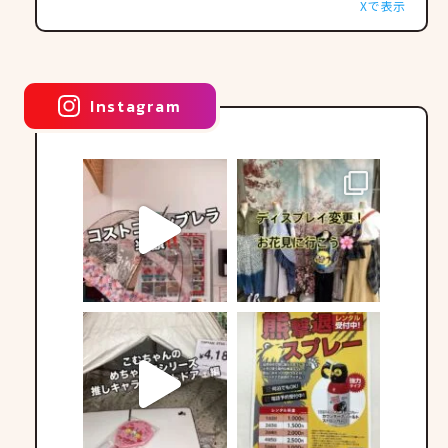
Xで表示
Instagram
こんばんは🌇
こんばんは🌆
衣類担当しずねです🧸
衣類担当しずねです🧸
...
...
8
0
14
0
こんばんは🌇
おはようございます🌞
衣類担当しずねです🧸
衣類担当しずねです🧸
...
...
0
0
Twitter
12
0
18
0