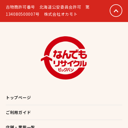
0
0
Twitter
古物商許可番号 北海道公安委員会許可 第
134080500007号 株式会社オカモト
ビッグバン苫小牧桜木店トレカ
@bigbansakuragi
;
10 4月 2024
☆高価買取情報☆
#遊戯王OCG
1点からのお持ち込み、査定も大歓迎です。
画像以外のカードもお待ちしております。
是非、当店までお持ち込みくださいませ ！！
※状態や在庫状況等により、予告なく買取金額を変
更する場合がございます。…
トップページ
ご利用ガイド
店舗・業態一覧