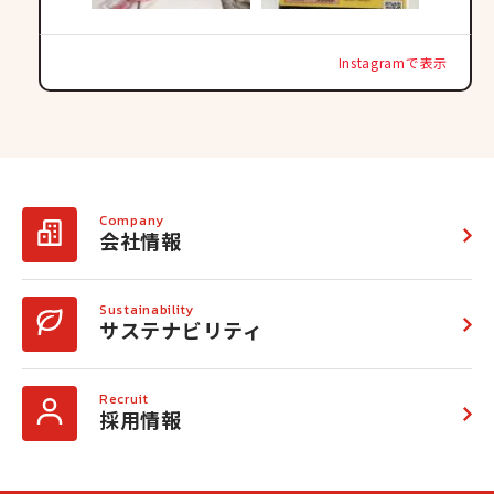
ビッグバン苫小牧桜木店トレカ
@bigbansakuragi
Instagramで表示
;
10 4月 2024
☆各種くじ、販売中☆
#ワンピースカード
#ポケモンカード
・ワンピースカード ワンコインくじ
１口：500円 残り51/100
ワンコインで運試し！！まだまだ当たり残ってるか
Company
会社情報
も！？
・ポケモンカード 中身不明くじ!?
１口：1100円 残り28/100
まだまだBOX賞残ってます！！…
Sustainability
サステナビリティ
Recruit
採用情報