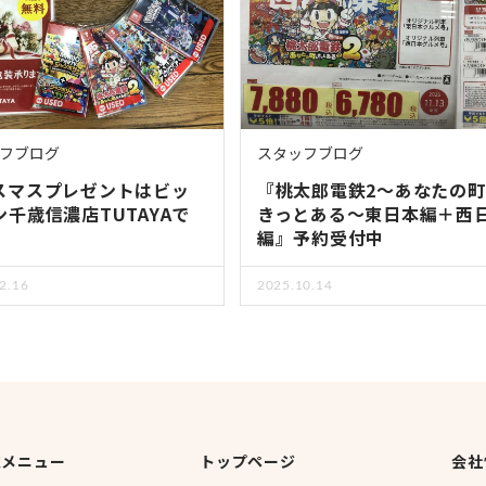
フブログ
スタッフブログ
スマスプレゼントはビッ
『桃太郎電鉄2～あなたの
ン千歳信濃店TUTAYAで
きっとある～東日本編＋西
編』予約受付中
2.16
2025.10.14
取メニュー
トップページ
会社