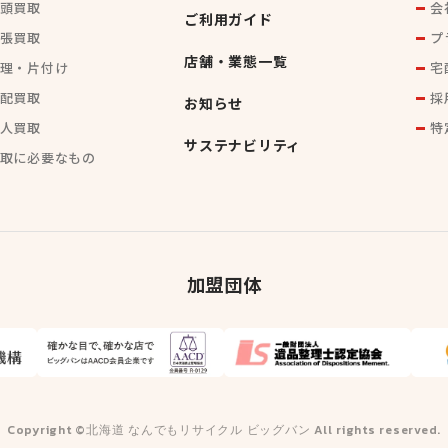
頭買取
会
ご利用ガイド
張買取
プ
店舗・業態一覧
理・片付け
宅
配買取
採
お知らせ
人買取
特
サステナビリティ
取に必要なもの
加盟団体
Copyright ©北海道 なんでもリサイクル ビッグバン All rights reserved.