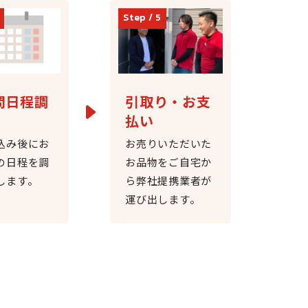
問日程調
引取り・お支
払い
込み後にお
お売りいただいた
の日程を調
お品物をご自宅か
します。
ら弊社提携業者が
運び出します。