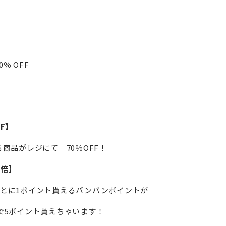
）
％ OFF
F】
る商品がレジにて 70％OFF！
5倍】
ごとに1ポイント貰えるバンバンポイントが
で5ポイント貰えちゃいます！