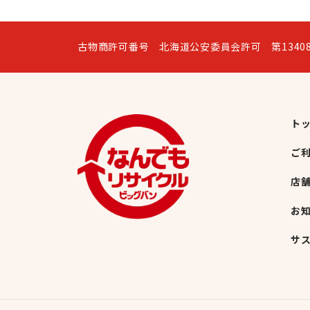
古物商許可番号 北海道公安委員会許可 第13408
ト
ご
店
お
サ