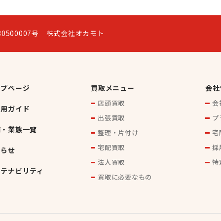
0500007号 株式会社オカモト
ップページ
買取メニュー
会社
店頭買取
会
利用ガイド
出張買取
プ
舗・業態一覧
整理・片付け
宅
宅配買取
採
知らせ
法人買取
特
ステナビリティ
買取に必要なもの