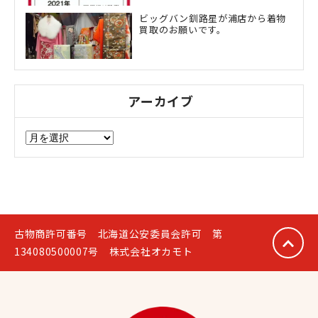
ビッグバン釧路星が浦店から着物
買取のお願いです。
アーカイブ
ア
ー
カ
イ
ブ
古物商許可番号 北海道公安委員会許可 第
134080500007号 株式会社オカモト