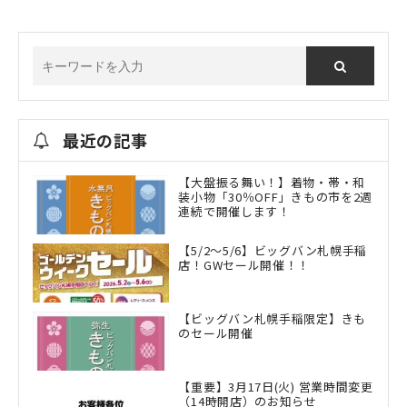
最近の記事
【大盤振る舞い！】着物・帯・和
装小物「30％OFF」きもの市を2週
連続で開催します！
【5/2～5/6】ビッグバン札幌手稲
店！GWセール開催！！
【ビッグバン札幌手稲限定】きも
のセール開催
【重要】3月17日(火) 営業時間変更
（14時開店）のお知らせ