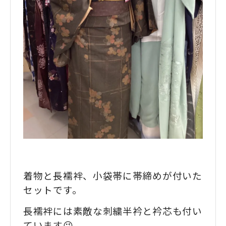
着物と長襦袢、小袋帯に帯締めが付いた
セットです。
長襦袢には素敵な刺繍半衿と衿芯も付い
ています😉