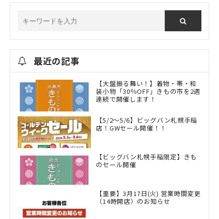
最近の記事
【大盤振る舞い！】着物・帯・和
装小物「30％OFF」きもの市を2週
連続で開催します！
【5/2～5/6】ビッグバン札幌手稲
店！GWセール開催！！
【ビッグバン札幌手稲限定】きも
のセール開催
【重要】3月17日(火) 営業時間変更
（14時開店）のお知らせ