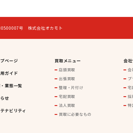
0500007号 株式会社オカモト
ップページ
買取メニュー
会社
店頭買取
会
利用ガイド
出張買取
プ
舗・業態一覧
整理・片付け
宅
宅配買取
採
知らせ
法人買取
特
ステナビリティ
買取に必要なもの