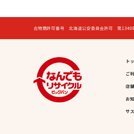
古物商許可番号 北海道公安委員会許可 第13408
ト
ご
店
お
サ