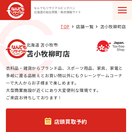
なんでもリサイクルビッグバン
北海道の総合買取・販売情報サイト
TOP
店舗一覧
苫小牧柳町店
北海道 苫小牧市
苫小牧柳町店
衣料品・雑貨からブランド品、スポーツ用品、家具、家電と
多岐に渡る品揃えとお買い物以外にもクレーンゲームコーナ
ーで大人からお子様まで楽しめます。
大型商業施設が近くにあり大変便利な環境です。
ご来店お待ちしております！
店頭買取予約