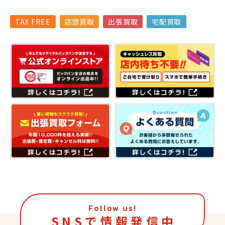
TAX FREE
店頭買取
出張買取
宅配買取
Follow us!
S N S で 情 報 発 信 中