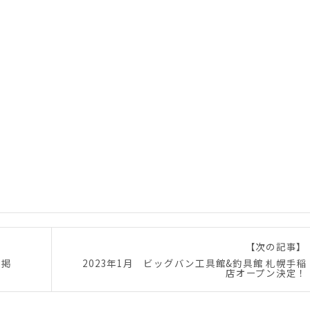
【次の記事】
を掲
2023年1月 ビッグバン工具館&釣具館 札幌手稲
店オープン決定！