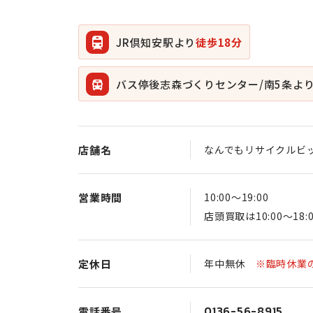
JR倶知安駅より
徒歩18分
バス停後志森づくりセンター/南5条よ
店舗名
なんでもリサイクルビ
営業時間
10:00〜19:00
店頭買取は10:00〜18:
定休日
年中無休
※臨時休業
0136-56-8915
電話番号