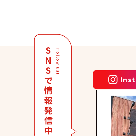
S
Follow us!
N
S
で
Ins
情
報
発
本日
信
中