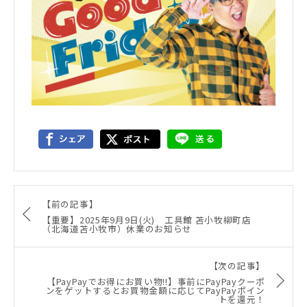
【前の記事】
【重要】2025年9月9日(火) 工具館 苫小牧柳町店
（北海道苫小牧市）休業のお知らせ
【次の記事】
【PayPayでお得にお買い物!!】事前にPayPayクーポ
ンをゲットするとお買物金額に応じてPayPayポイン
トを還元！